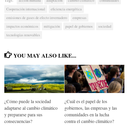
acción humana
adaptación
cambio climático
comunidades
Cooperación internacional
eficiencia energética
emisiones de gases de efecto invernadero
empresas
impactos económicos
mitigación
papel de gobiernos
sociedad
tecnologías renovables
YOU MAY ALSO LIKE...
¿Cómo puede la sociedad
¿Cuál es el papel de los
adaptarse al cambio climático
gobiernos, las empresas y las
y prepararse para sus
comunidades en la lucha
consecuencias?
contra el cambio climático?