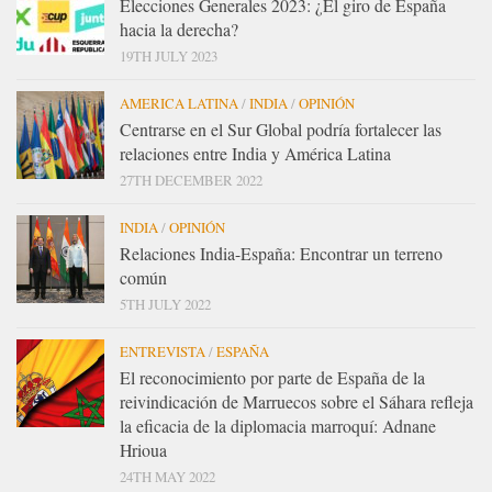
Elecciones Generales 2023: ¿El giro de España
hacia la derecha?
19TH JULY 2023
AMERICA LATINA
/
INDIA
/
OPINIÓN
Centrarse en el Sur Global podría fortalecer las
relaciones entre India y América Latina
27TH DECEMBER 2022
INDIA
/
OPINIÓN
Relaciones India-España: Encontrar un terreno
común
5TH JULY 2022
ENTREVISTA
/
ESPAÑA
El reconocimiento por parte de España de la
reivindicación de Marruecos sobre el Sáhara refleja
la eficacia de la diplomacia marroquí: Adnane
Hrioua
24TH MAY 2022