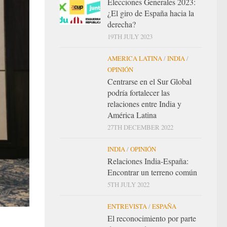
Elecciones Generales 2023:
¿El giro de España hacia la
derecha?
19TH JULY 2023
AMERICA LATINA
/
INDIA
/
OPINIÓN
Centrarse en el Sur Global
podría fortalecer las
relaciones entre India y
América Latina
27TH DECEMBER 2022
INDIA
/
OPINIÓN
Relaciones India-España:
Encontrar un terreno común
5TH JULY 2022
ENTREVISTA
/
ESPAÑA
El reconocimiento por parte