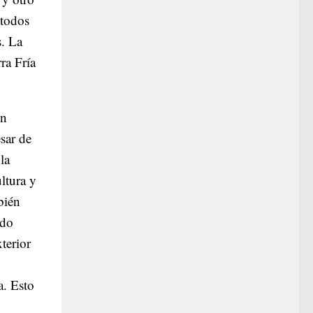
 todos
s. La
ra Fría
en
sar de
la
ultura y
bién
ado
terior
a. Esto