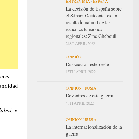
ENTREVISTA
/
ESPAÑA
La decisión de España sobre
el Sáhara Occidental es un
resultado natural de las
recientes tensiones
regionales: Zine Ghebouli
21ST APRIL 2022
OPINIÓN
Disociación este-oeste
15TH APRIL 2022
eres
fundidad
OPINIÓN
/
RUSIA
Devenires de esta guerra
4TH APRIL 2022
lobal, e
OPINIÓN
/
RUSIA
La internacionalización de la
guerra