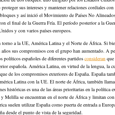
ó proteger sus intereses y mantener relaciones cordiales con
s bloques y así inició el Movimiento de Países No Alineado
on el final de la Guerra Fría. El período posterior a la Guer
s Unidos y con varios países europeos.
n torno a la UE, América Latina y el Norte de África. Si bi
os años sus compromisos con el grupo han aumentado. A pe
s políticos españoles de diferentes partidos
consideran
que 
erior española. América Latina, en virtud de la lengua, la c
enfoque de los compromisos exteriores de España. España tam
 América Latina con la UE. El norte de África, también llam
istóricas es una de las áreas prioritarias en la política ex
y Melilla se encuentran en el norte de África y limitan con
ica suelen utilizar España como puerta de entrada a Europ
ña desde el punto de vista de la seguridad.