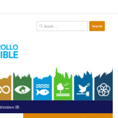
Search
for:
términos IR