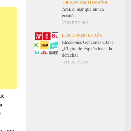
THE KOOTNEETI ESPAÑOL
Aral, el mar que nunca
existió
23RD JULY 2018
ELECCIONES
/
ESPAÑA
Elecciones Generales 2023:
¿El giro de España hacia la
derecha?
19TH JULY 2023
 de
a
y
 y otro