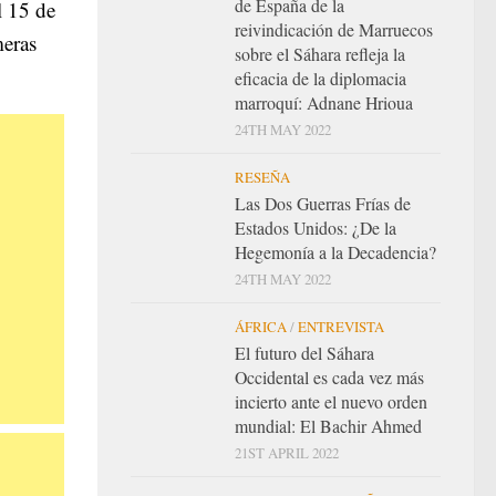
de España de la
l 15 de
reivindicación de Marruecos
meras
sobre el Sáhara refleja la
eficacia de la diplomacia
marroquí: Adnane Hrioua
24TH MAY 2022
RESEÑA
Las Dos Guerras Frías de
Estados Unidos: ¿De la
Hegemonía a la Decadencia?
24TH MAY 2022
ÁFRICA
/
ENTREVISTA
El futuro del Sáhara
Occidental es cada vez más
incierto ante el nuevo orden
mundial: El Bachir Ahmed
21ST APRIL 2022