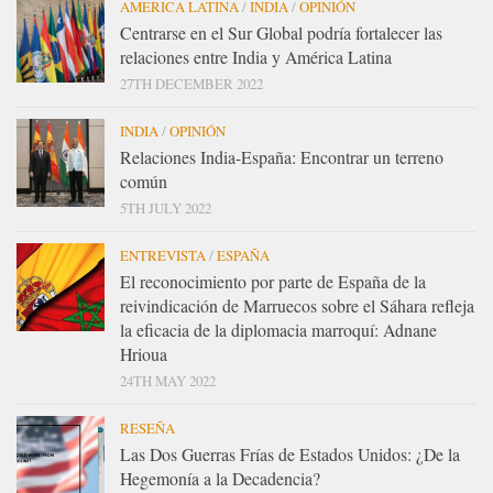
AMERICA LATINA
/
INDIA
/
OPINIÓN
Centrarse en el Sur Global podría fortalecer las
relaciones entre India y América Latina
27TH DECEMBER 2022
INDIA
/
OPINIÓN
Relaciones India-España: Encontrar un terreno
común
5TH JULY 2022
ENTREVISTA
/
ESPAÑA
El reconocimiento por parte de España de la
reivindicación de Marruecos sobre el Sáhara refleja
la eficacia de la diplomacia marroquí: Adnane
Hrioua
24TH MAY 2022
RESEÑA
Las Dos Guerras Frías de Estados Unidos: ¿De la
Hegemonía a la Decadencia?