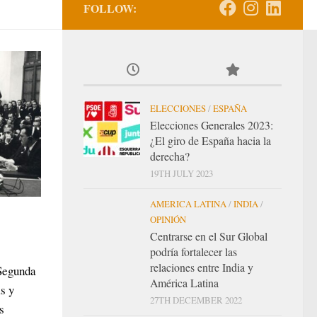
FOLLOW:
ELECCIONES
/
ESPAÑA
Elecciones Generales 2023:
¿El giro de España hacia la
derecha?
19TH JULY 2023
AMERICA LATINA
/
INDIA
/
OPINIÓN
Centrarse en el Sur Global
podría fortalecer las
relaciones entre India y
 Segunda
América Latina
s y
27TH DECEMBER 2022
s