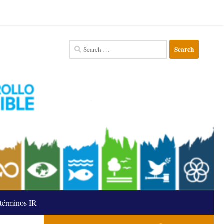
Search
for:
términos IR