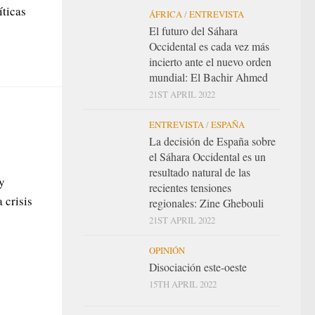
íticas
ÁFRICA
/
ENTREVISTA
El futuro del Sáhara
Occidental es cada vez más
incierto ante el nuevo orden
mundial: El Bachir Ahmed
21ST APRIL 2022
ENTREVISTA
/
ESPAÑA
La decisión de España sobre
el Sáhara Occidental es un
resultado natural de las
y
recientes tensiones
a crisis
regionales: Zine Ghebouli
21ST APRIL 2022
OPINIÓN
Disociación este-oeste
15TH APRIL 2022