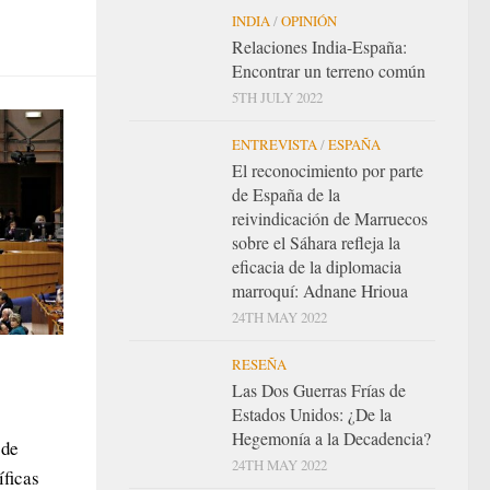
INDIA
/
OPINIÓN
Relaciones India-España:
Encontrar un terreno común
5TH JULY 2022
ENTREVISTA
/
ESPAÑA
El reconocimiento por parte
de España de la
reivindicación de Marruecos
sobre el Sáhara refleja la
eficacia de la diplomacia
marroquí: Adnane Hrioua
24TH MAY 2022
RESEÑA
Las Dos Guerras Frías de
Estados Unidos: ¿De la
Hegemonía a la Decadencia?
 de
24TH MAY 2022
íficas