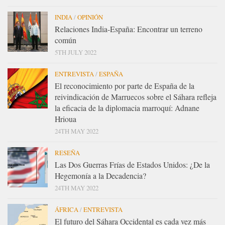
INDIA
/
OPINIÓN
Relaciones India-España: Encontrar un terreno
común
5TH JULY 2022
ENTREVISTA
/
ESPAÑA
El reconocimiento por parte de España de la
reivindicación de Marruecos sobre el Sáhara refleja
la eficacia de la diplomacia marroquí: Adnane
Hrioua
24TH MAY 2022
RESEÑA
Las Dos Guerras Frías de Estados Unidos: ¿De la
Hegemonía a la Decadencia?
24TH MAY 2022
ÁFRICA
/
ENTREVISTA
El futuro del Sáhara Occidental es cada vez más