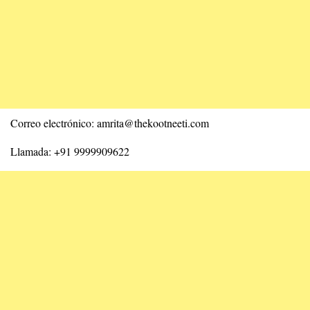
Correo electrónico: amrita@thekootneeti.com
Llamada: +91 9999909622