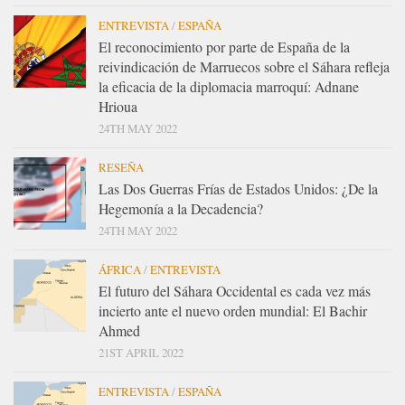
ENTREVISTA
/
ESPAÑA
El reconocimiento por parte de España de la
reivindicación de Marruecos sobre el Sáhara refleja
la eficacia de la diplomacia marroquí: Adnane
Hrioua
24TH MAY 2022
RESEÑA
Las Dos Guerras Frías de Estados Unidos: ¿De la
Hegemonía a la Decadencia?
24TH MAY 2022
ÁFRICA
/
ENTREVISTA
El futuro del Sáhara Occidental es cada vez más
incierto ante el nuevo orden mundial: El Bachir
Ahmed
21ST APRIL 2022
ENTREVISTA
/
ESPAÑA