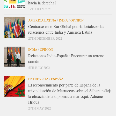
hacia la derecha?
19TH JULY 2023
AMERICA LATINA
/
INDIA
/
OPINIÓN
Centrarse en el Sur Global podría fortalecer las
relaciones entre India y América Latina
27TH DECEMBER 2022
INDIA
/
OPINIÓN
Relaciones India-España: Encontrar un terreno
común
5TH JULY 2022
ENTREVISTA
/
ESPAÑA
El reconocimiento por parte de España de la
reivindicación de Marruecos sobre el Sáhara refleja
la eficacia de la diplomacia marroquí: Adnane
Hrioua
24TH MAY 2022