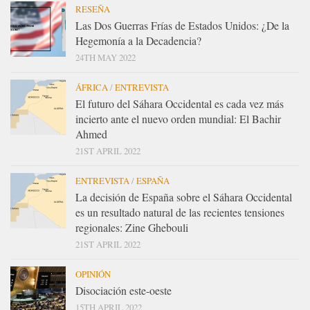
RESEÑA
Las Dos Guerras Frías de Estados Unidos: ¿De la
Hegemonía a la Decadencia?
24TH MAY 2022
ÁFRICA
/
ENTREVISTA
El futuro del Sáhara Occidental es cada vez más
incierto ante el nuevo orden mundial: El Bachir
Ahmed
21ST APRIL 2022
ENTREVISTA
/
ESPAÑA
La decisión de España sobre el Sáhara Occidental
es un resultado natural de las recientes tensiones
regionales: Zine Ghebouli
21ST APRIL 2022
OPINIÓN
Disociación este-oeste
15TH APRIL 2022