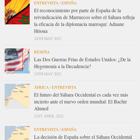
ENTREVISTA
/
ESPAÑA
El reconocimiento por parte de España de la
reivindicación de Marruecos sobre el Sáhara refleja
la eficacia de la diplomacia marroquí: Adnane
Hrioua
24TH MAY 2022
RESEÑA
Las Dos Guerras Frías de Estados Unidos: ¿De la
Hegemonía a la Decadencia?
24TH MAY 2022
ÁFRICA
/
ENTREVISTA
El futuro del Sáhara Occidental es cada vez más
incierto ante el nuevo orden mundial: El Bachir
Ahmed
21ST APRIL 2022
ENTREVISTA
/
ESPAÑA
La decisión de España sobre el Sáhara Occidental