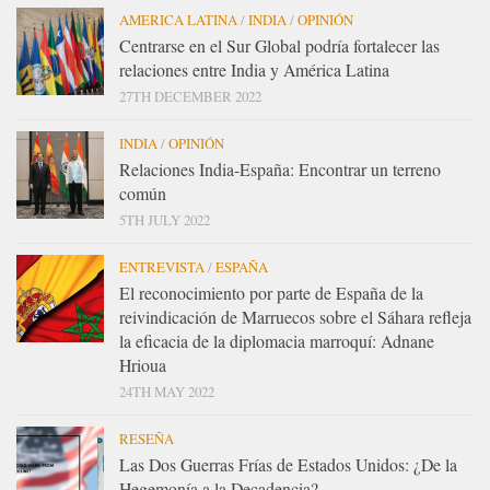
AMERICA LATINA
/
INDIA
/
OPINIÓN
Centrarse en el Sur Global podría fortalecer las
relaciones entre India y América Latina
27TH DECEMBER 2022
INDIA
/
OPINIÓN
Relaciones India-España: Encontrar un terreno
común
5TH JULY 2022
ENTREVISTA
/
ESPAÑA
El reconocimiento por parte de España de la
reivindicación de Marruecos sobre el Sáhara refleja
la eficacia de la diplomacia marroquí: Adnane
Hrioua
24TH MAY 2022
RESEÑA
Las Dos Guerras Frías de Estados Unidos: ¿De la
Hegemonía a la Decadencia?