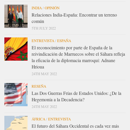
INDIA
/
OPINIÓN
Relaciones India-España: Encontrar un terreno
común
5TH JULY 2022
ENTREVISTA
/
ESPAÑA
El reconocimiento por parte de España de la
reivindicación de Marruecos sobre el Sáhara refleja
la eficacia de la diplomacia marroquí: Adnane
Hrioua
24TH MAY 2022
RESEÑA
Las Dos Guerras Frías de Estados Unidos: ¿De la
Hegemonía a la Decadencia?
24TH MAY 2022
ÁFRICA
/
ENTREVISTA
El futuro del Sáhara Occidental es cada vez más