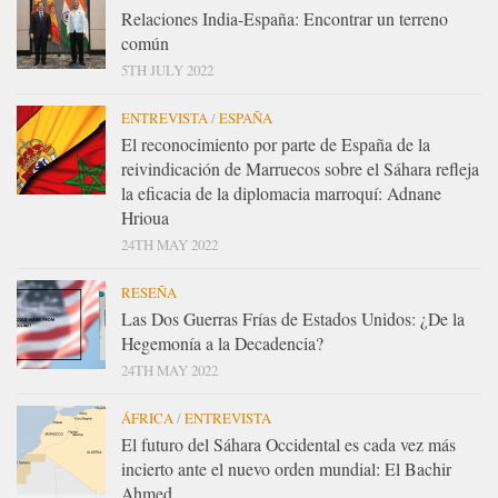
Relaciones India-España: Encontrar un terreno
común
5TH JULY 2022
ENTREVISTA
/
ESPAÑA
El reconocimiento por parte de España de la
reivindicación de Marruecos sobre el Sáhara refleja
la eficacia de la diplomacia marroquí: Adnane
Hrioua
24TH MAY 2022
RESEÑA
Las Dos Guerras Frías de Estados Unidos: ¿De la
Hegemonía a la Decadencia?
24TH MAY 2022
ÁFRICA
/
ENTREVISTA
El futuro del Sáhara Occidental es cada vez más
incierto ante el nuevo orden mundial: El Bachir
Ahmed