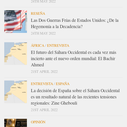
24TH MAY 2022
RESEÑA
Las Dos Guerras Frías de Estados Unidos: ¿De la
Hegemonía a la Decadencia?
24TH MAY 2022
ÁFRICA
/
ENTREVISTA
El futuro del Sáhara Occidental es cada vez más
incierto ante el nuevo orden mundial: El Bachir
Ahmed
21ST APRIL 2022
ENTREVISTA
/
ESPAÑA
La decisión de España sobre el Sáhara Occidental
es un resultado natural de las recientes tensiones
regionales: Zine Ghebouli
21ST APRIL 2022
OPINIÓN