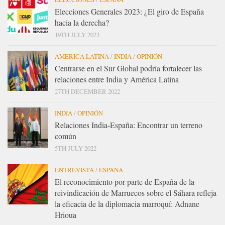
Elecciones Generales 2023: ¿El giro de España
hacia la derecha?
19TH JULY 2023
AMERICA LATINA
/
INDIA
/
OPINIÓN
Centrarse en el Sur Global podría fortalecer las
relaciones entre India y América Latina
27TH DECEMBER 2022
INDIA
/
OPINIÓN
Relaciones India-España: Encontrar un terreno
común
5TH JULY 2022
ENTREVISTA
/
ESPAÑA
El reconocimiento por parte de España de la
reivindicación de Marruecos sobre el Sáhara refleja
la eficacia de la diplomacia marroquí: Adnane
Hrioua