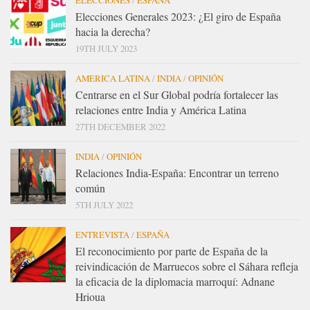
ELECCIONES
/
ESPAÑA
Elecciones Generales 2023: ¿El giro de España
hacia la derecha?
19TH JULY 2023
AMERICA LATINA
/
INDIA
/
OPINIÓN
Centrarse en el Sur Global podría fortalecer las
relaciones entre India y América Latina
27TH DECEMBER 2022
INDIA
/
OPINIÓN
Relaciones India-España: Encontrar un terreno
común
5TH JULY 2022
ENTREVISTA
/
ESPAÑA
El reconocimiento por parte de España de la
reivindicación de Marruecos sobre el Sáhara refleja
la eficacia de la diplomacia marroquí: Adnane
Hrioua