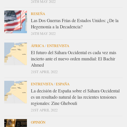
24TH MAY 2022
RESEÑA
Las Dos Guerras Frías de Estados Unidos: ¿De la
Hegemonía a la Decadencia?
24TH MAY 2022
ÁFRICA
/
ENTREVISTA
El futuro del Sáhara Occidental es cada vez más
incierto ante el nuevo orden mundial: El Bachir
Ahmed
21ST APRIL 2022
ENTREVISTA
/
ESPAÑA
La decisión de España sobre el Sáhara Occidental
es un resultado natural de las recientes tensiones
regionales: Zine Ghebouli
21ST APRIL 2022
OPINIÓN