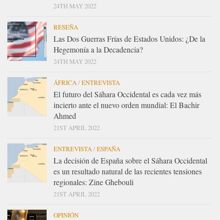
24TH MAY 2022
RESEÑA
Las Dos Guerras Frías de Estados Unidos: ¿De la
Hegemonía a la Decadencia?
24TH MAY 2022
ÁFRICA
/
ENTREVISTA
El futuro del Sáhara Occidental es cada vez más
incierto ante el nuevo orden mundial: El Bachir
Ahmed
21ST APRIL 2022
ENTREVISTA
/
ESPAÑA
La decisión de España sobre el Sáhara Occidental
es un resultado natural de las recientes tensiones
regionales: Zine Ghebouli
21ST APRIL 2022
OPINIÓN