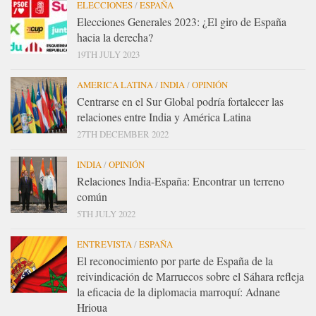
ELECCIONES
/
ESPAÑA
Elecciones Generales 2023: ¿El giro de España
hacia la derecha?
19TH JULY 2023
AMERICA LATINA
/
INDIA
/
OPINIÓN
Centrarse en el Sur Global podría fortalecer las
relaciones entre India y América Latina
27TH DECEMBER 2022
INDIA
/
OPINIÓN
Relaciones India-España: Encontrar un terreno
común
5TH JULY 2022
ENTREVISTA
/
ESPAÑA
El reconocimiento por parte de España de la
reivindicación de Marruecos sobre el Sáhara refleja
la eficacia de la diplomacia marroquí: Adnane
Hrioua