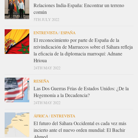
Relaciones India-España: Encontrar un terreno
común
5TH JULY 2022
ENTREVISTA
/
ESPAÑA
El reconocimiento por parte de España de la
reivindicación de Marruecos sobre el Sáhara refleja
la eficacia de la diplomacia marroquí: Adnane
Hrioua
24TH MAY 2022
RESEÑA
Las Dos Guerras Frías de Estados Unidos: ¿De la
Hegemonía a la Decadencia?
24TH MAY 2022
ÁFRICA
/
ENTREVISTA
El futuro del Sáhara Occidental es cada vez más
incierto ante el nuevo orden mundial: El Bachir
Ahmed