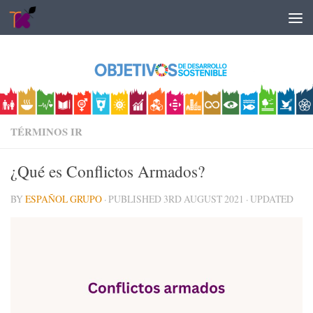
Skip to content
TÉRMINOS IR
¿Qué es Conflictos Armados?
BY
ESPAÑOL GRUPO
· PUBLISHED
3RD AUGUST 2021
· UPDATED