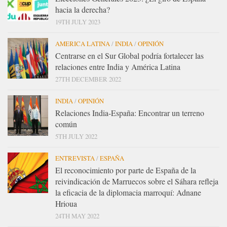
hacia la derecha?
19TH JULY 2023
AMERICA LATINA
/
INDIA
/
OPINIÓN
Centrarse en el Sur Global podría fortalecer las
relaciones entre India y América Latina
27TH DECEMBER 2022
INDIA
/
OPINIÓN
Relaciones India-España: Encontrar un terreno
común
5TH JULY 2022
ENTREVISTA
/
ESPAÑA
El reconocimiento por parte de España de la
reivindicación de Marruecos sobre el Sáhara refleja
la eficacia de la diplomacia marroquí: Adnane
Hrioua
24TH MAY 2022