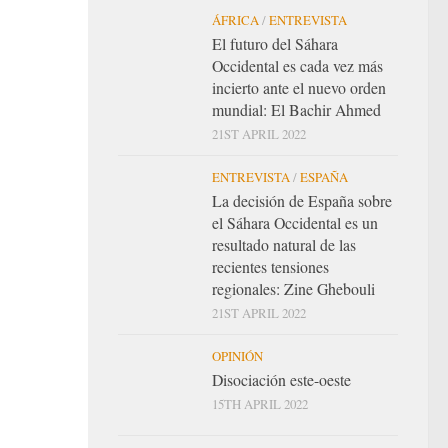
ÁFRICA
/
ENTREVISTA
El futuro del Sáhara
Occidental es cada vez más
incierto ante el nuevo orden
mundial: El Bachir Ahmed
21ST APRIL 2022
ENTREVISTA
/
ESPAÑA
La decisión de España sobre
el Sáhara Occidental es un
resultado natural de las
recientes tensiones
regionales: Zine Ghebouli
21ST APRIL 2022
OPINIÓN
Disociación este-oeste
15TH APRIL 2022