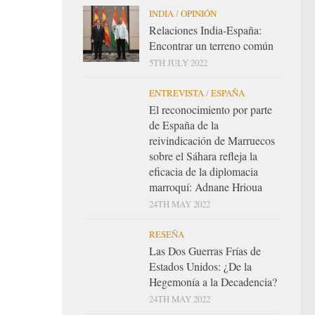
INDIA
/
OPINIÓN
Relaciones India-España:
Encontrar un terreno común
5TH JULY 2022
ENTREVISTA
/
ESPAÑA
El reconocimiento por parte
de España de la
reivindicación de Marruecos
sobre el Sáhara refleja la
eficacia de la diplomacia
marroquí: Adnane Hrioua
24TH MAY 2022
RESEÑA
Las Dos Guerras Frías de
Estados Unidos: ¿De la
Hegemonía a la Decadencia?
24TH MAY 2022