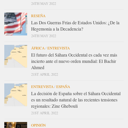
24TH MAY 2022
RESEÑA
Las Dos Guerras Frías de Estados Unidos: ¿De la
Hegemonía a la Decadencia?
24TH MAY 2022
ÁFRICA
/
ENTREVISTA
El futuro del Sáhara Occidental es cada vez más
incierto ante el nuevo orden mundial: El Bachir
Ahmed
21ST APRIL 2022
ENTREVISTA
/
ESPAÑA
La decisión de España sobre el Sáhara Occidental
es un resultado natural de las recientes tensiones
regionales: Zine Ghebouli
21ST APRIL 2022
OPINIÓN