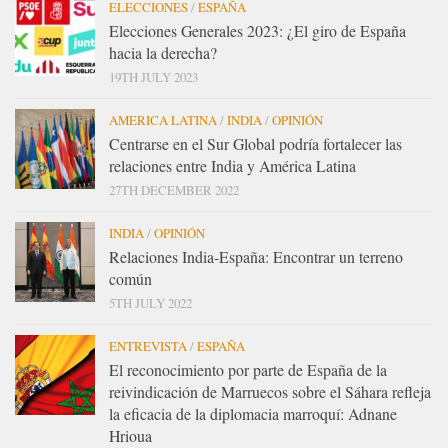
ELECCIONES
/
ESPAÑA
Elecciones Generales 2023: ¿El giro de España
hacia la derecha?
19TH JULY 2023
AMERICA LATINA
/
INDIA
/
OPINIÓN
Centrarse en el Sur Global podría fortalecer las
relaciones entre India y América Latina
27TH DECEMBER 2022
INDIA
/
OPINIÓN
Relaciones India-España: Encontrar un terreno
común
5TH JULY 2022
ENTREVISTA
/
ESPAÑA
El reconocimiento por parte de España de la
reivindicación de Marruecos sobre el Sáhara refleja
la eficacia de la diplomacia marroquí: Adnane
Hrioua