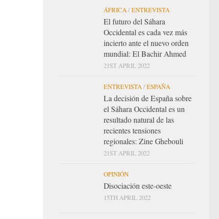
ÁFRICA
/
ENTREVISTA
El futuro del Sáhara
Occidental es cada vez más
incierto ante el nuevo orden
mundial: El Bachir Ahmed
21ST APRIL 2022
ENTREVISTA
/
ESPAÑA
La decisión de España sobre
el Sáhara Occidental es un
resultado natural de las
recientes tensiones
regionales: Zine Ghebouli
21ST APRIL 2022
OPINIÓN
Disociación este-oeste
15TH APRIL 2022