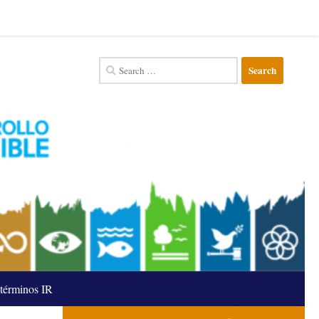
Search
for:
términos IR