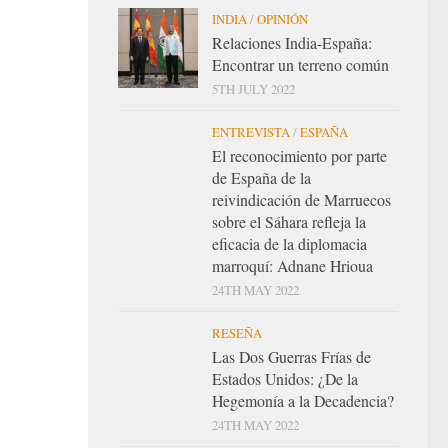
INDIA
/
OPINIÓN
Relaciones India-España:
Encontrar un terreno común
5TH JULY 2022
ENTREVISTA
/
ESPAÑA
El reconocimiento por parte
de España de la
reivindicación de Marruecos
sobre el Sáhara refleja la
eficacia de la diplomacia
marroquí: Adnane Hrioua
24TH MAY 2022
RESEÑA
Las Dos Guerras Frías de
Estados Unidos: ¿De la
Hegemonía a la Decadencia?
24TH MAY 2022