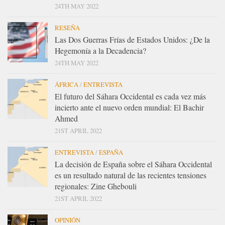
24TH MAY 2022
RESEÑA
Las Dos Guerras Frías de Estados Unidos: ¿De la
Hegemonía a la Decadencia?
24TH MAY 2022
ÁFRICA
/
ENTREVISTA
El futuro del Sáhara Occidental es cada vez más
incierto ante el nuevo orden mundial: El Bachir
Ahmed
21ST APRIL 2022
ENTREVISTA
/
ESPAÑA
La decisión de España sobre el Sáhara Occidental
es un resultado natural de las recientes tensiones
regionales: Zine Ghebouli
21ST APRIL 2022
OPINIÓN