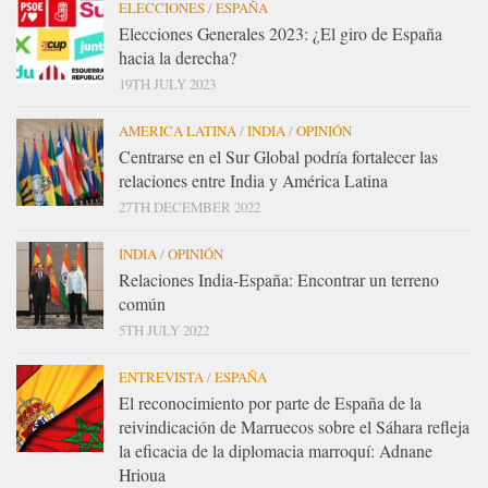
ELECCIONES
/
ESPAÑA
Elecciones Generales 2023: ¿El giro de España
hacia la derecha?
19TH JULY 2023
AMERICA LATINA
/
INDIA
/
OPINIÓN
Centrarse en el Sur Global podría fortalecer las
relaciones entre India y América Latina
27TH DECEMBER 2022
INDIA
/
OPINIÓN
Relaciones India-España: Encontrar un terreno
común
5TH JULY 2022
ENTREVISTA
/
ESPAÑA
El reconocimiento por parte de España de la
reivindicación de Marruecos sobre el Sáhara refleja
la eficacia de la diplomacia marroquí: Adnane
Hrioua