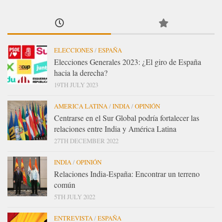
ELECCIONES
/
ESPAÑA
Elecciones Generales 2023: ¿El giro de España
hacia la derecha?
19TH JULY 2023
AMERICA LATINA
/
INDIA
/
OPINIÓN
Centrarse en el Sur Global podría fortalecer las
relaciones entre India y América Latina
27TH DECEMBER 2022
INDIA
/
OPINIÓN
Relaciones India-España: Encontrar un terreno
común
5TH JULY 2022
ENTREVISTA
/
ESPAÑA