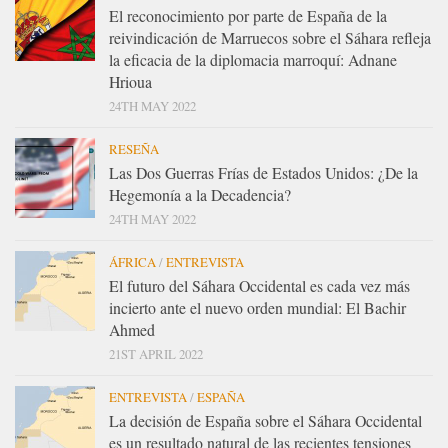
El reconocimiento por parte de España de la
reivindicación de Marruecos sobre el Sáhara refleja
la eficacia de la diplomacia marroquí: Adnane
Hrioua
24TH MAY 2022
RESEÑA
Las Dos Guerras Frías de Estados Unidos: ¿De la
Hegemonía a la Decadencia?
24TH MAY 2022
ÁFRICA
/
ENTREVISTA
El futuro del Sáhara Occidental es cada vez más
incierto ante el nuevo orden mundial: El Bachir
Ahmed
21ST APRIL 2022
ENTREVISTA
/
ESPAÑA
La decisión de España sobre el Sáhara Occidental
es un resultado natural de las recientes tensiones