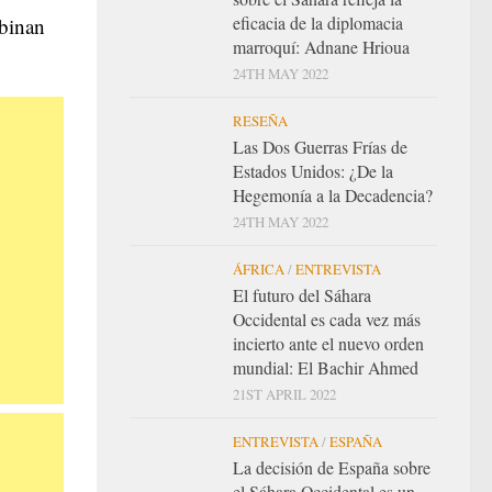
eficacia de la diplomacia
mbinan
marroquí: Adnane Hrioua
24TH MAY 2022
RESEÑA
Las Dos Guerras Frías de
Estados Unidos: ¿De la
Hegemonía a la Decadencia?
24TH MAY 2022
ÁFRICA
/
ENTREVISTA
El futuro del Sáhara
Occidental es cada vez más
incierto ante el nuevo orden
mundial: El Bachir Ahmed
21ST APRIL 2022
ENTREVISTA
/
ESPAÑA
La decisión de España sobre
el Sáhara Occidental es un