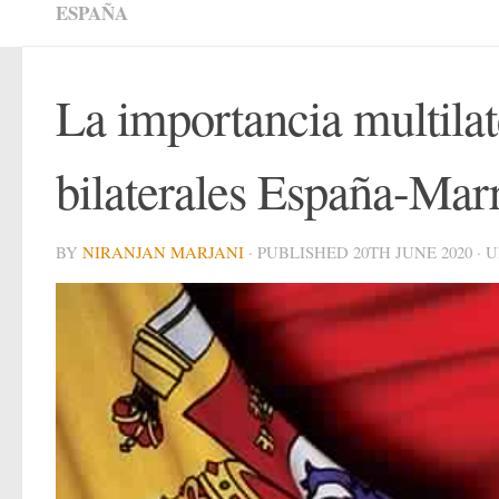
ESPAÑA
La importancia multilate
bilaterales España-Mar
BY
NIRANJAN MARJANI
· PUBLISHED
20TH JUNE 2020
· 