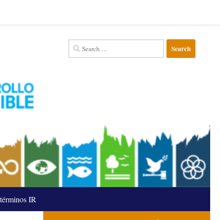
Search
for:
términos IR