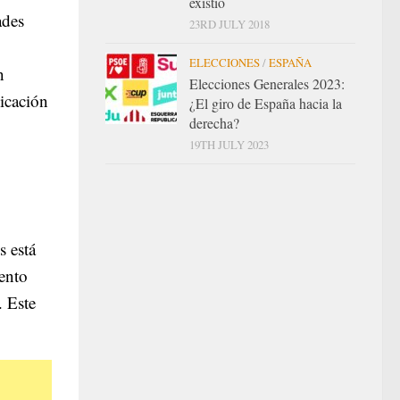
existió
ades
23RD JULY 2018
ELECCIONES
/
ESPAÑA
n
Elecciones Generales 2023:
bicación
¿El giro de España hacia la
derecha?
19TH JULY 2023
o
s está
mento
. Este