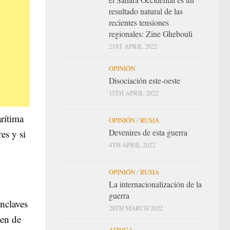
resultado natural de las
recientes tensiones
regionales: Zine Ghebouli
21ST APRIL 2022
OPINIÓN
Disociación este-oeste
15TH APRIL 2022
rítima
OPINIÓN
/
RUSIA
Devenires de esta guerra
es y si
4TH APRIL 2022
OPINIÓN
/
RUSIA
La internacionalización de la
guerra
nclaves
28TH MARCH 2022
cen de
ÁFRICA