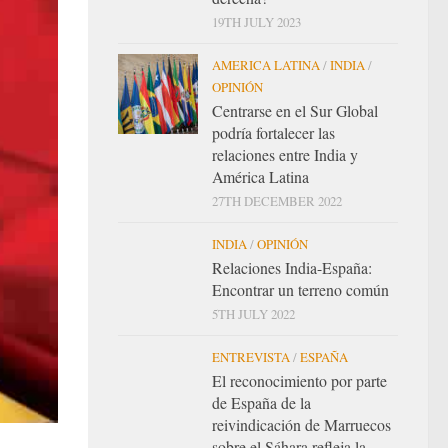
19TH JULY 2023
AMERICA LATINA
/
INDIA
/
OPINIÓN
Centrarse en el Sur Global
podría fortalecer las
relaciones entre India y
América Latina
27TH DECEMBER 2022
INDIA
/
OPINIÓN
Relaciones India-España:
Encontrar un terreno común
5TH JULY 2022
ENTREVISTA
/
ESPAÑA
El reconocimiento por parte
de España de la
reivindicación de Marruecos
sobre el Sáhara refleja la