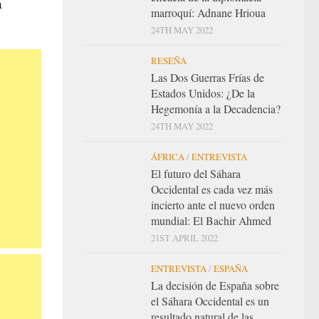
a
marroquí: Adnane Hrioua
24TH MAY 2022
RESEÑA
Las Dos Guerras Frías de
Estados Unidos: ¿De la
Hegemonía a la Decadencia?
24TH MAY 2022
ÁFRICA
/
ENTREVISTA
El futuro del Sáhara
Occidental es cada vez más
incierto ante el nuevo orden
mundial: El Bachir Ahmed
21ST APRIL 2022
ENTREVISTA
/
ESPAÑA
La decisión de España sobre
el Sáhara Occidental es un
resultado natural de las