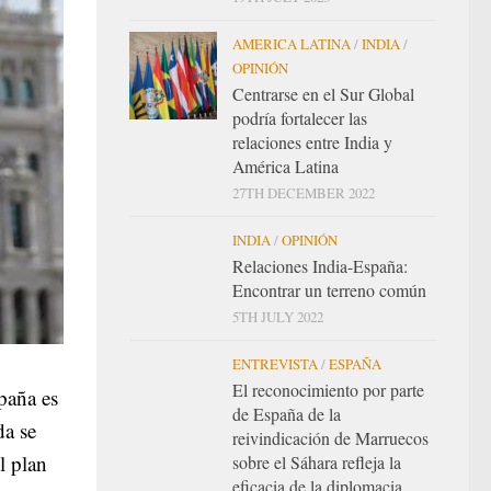
AMERICA LATINA
/
INDIA
/
OPINIÓN
Centrarse en el Sur Global
podría fortalecer las
relaciones entre India y
América Latina
27TH DECEMBER 2022
INDIA
/
OPINIÓN
Relaciones India-España:
Encontrar un terreno común
5TH JULY 2022
ENTREVISTA
/
ESPAÑA
El reconocimiento por parte
paña es
de España de la
da se
reivindicación de Marruecos
l plan
sobre el Sáhara refleja la
eficacia de la diplomacia