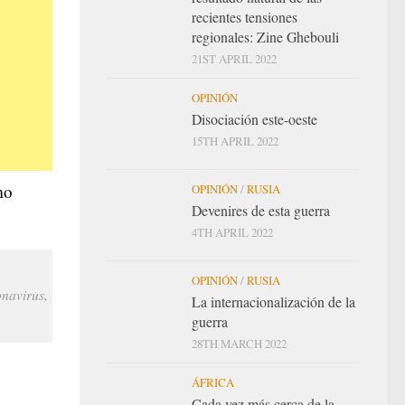
recientes tensiones
regionales: Zine Ghebouli
21ST APRIL 2022
OPINIÓN
Disociación este-oeste
15TH APRIL 2022
mo
OPINIÓN
/
RUSIA
Devenires de esta guerra
4TH APRIL 2022
OPINIÓN
/
RUSIA
onavirus,
La internacionalización de la
guerra
28TH MARCH 2022
ÁFRICA
Cada vez más cerca de la