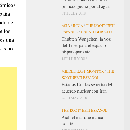
nómicos
primera guerra por el agua
spaña
6TH JULY 2018
ida de
ASIA
/
INDIA
/
THE KOOTNEETI
e los
ESPAÑOL
/
UNCATEGORIZED
Thubten Wangchen, la voz
 es una
del Tíbet para el espacio
sas no
hispanoparlante
18TH JULY 2018
MIDDLE EAST MONITOR
/
THE
KOOTNEETI ESPAÑOL
Estados Unidos se retira del
acuerdo nuclear con Irán
26TH MAY 2018
THE KOOTNEETI ESPAÑOL
Aral, el mar que nunca
existió