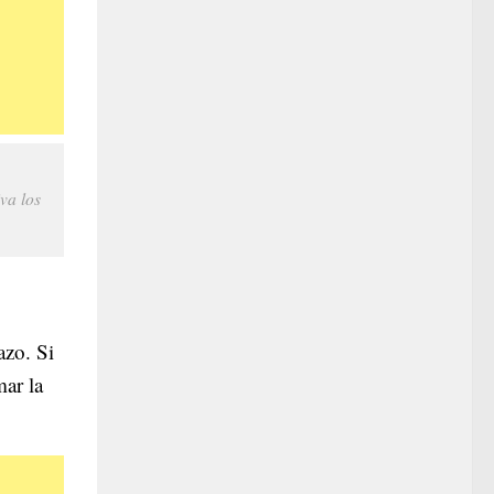
va los
azo. Si
ar la