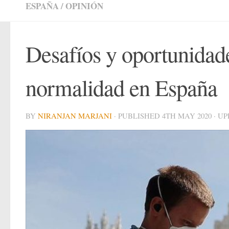
ESPAÑA
/
OPINIÓN
Desafíos y oportunidad
normalidad en España
BY
NIRANJAN MARJANI
· PUBLISHED
4TH MAY 2020
· U