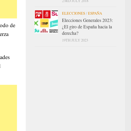
23RD JULY 2018
ELECCIONES
/
ESPAÑA
Elecciones Generales 2023:
íodo de
¿El giro de España hacia la
derecha?
erza
19TH JULY 2023
ades
l