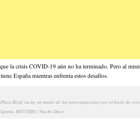
ya que la crisis COVID-19 aún no ha terminado. Pero al mis
tiene España mientras enfrenta estos desafíos.
Plaza Reial vacía, en medio de las preocupaciones por el brote de cor
​​España. REUTERS / Nacho Doce