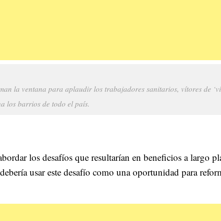
man la ventana para aplaudir los trabajadores sanitarios, vítores de ‘vi
a los barrios de todo el país.
bordar los desafíos que resultarían en beneficios a largo pl
debería usar este desafío como una oportunidad para reform