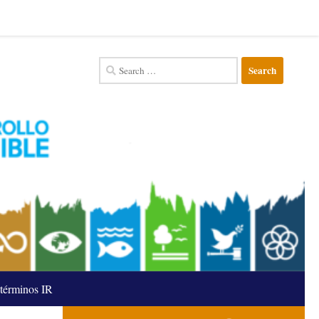
Search
for:
términos IR