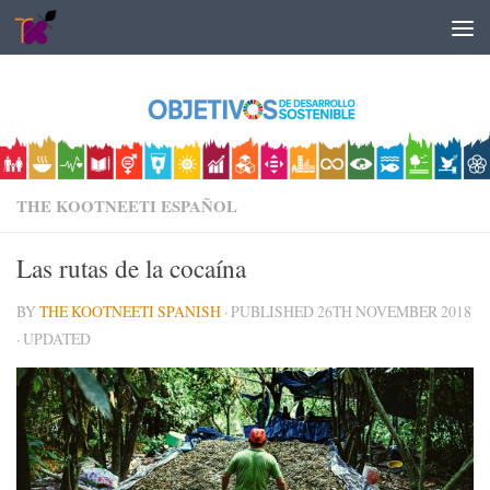
Skip to content
THE KOOTNEETI ESPAÑOL
Las rutas de la cocaína
BY
THE KOOTNEETI SPANISH
· PUBLISHED
26TH NOVEMBER 2018
· UPDATED