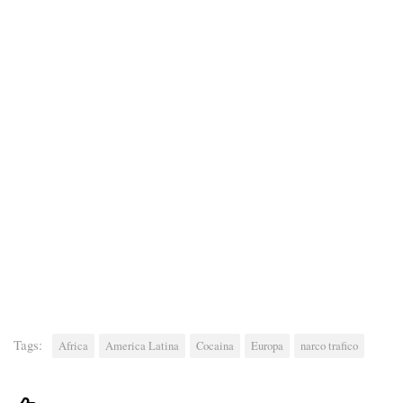
Tags:
Africa
America Latina
Cocaina
Europa
narco trafico